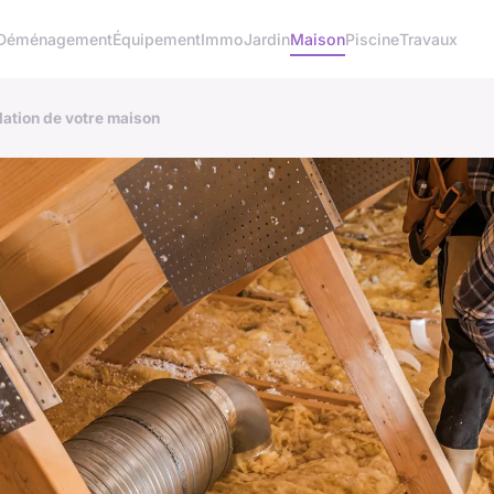
Déménagement
Équipement
Immo
Jardin
Maison
Piscine
Travaux
olation de votre maison