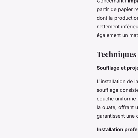
Concernant l'
imp
partir de papier r
dont la productio
nettement inférieu
également un mat
Techniques d
Soufflage et proj
L'installation de 
soufflage consist
couche uniforme e
la ouate, offrant
garantissent une 
Installation pro