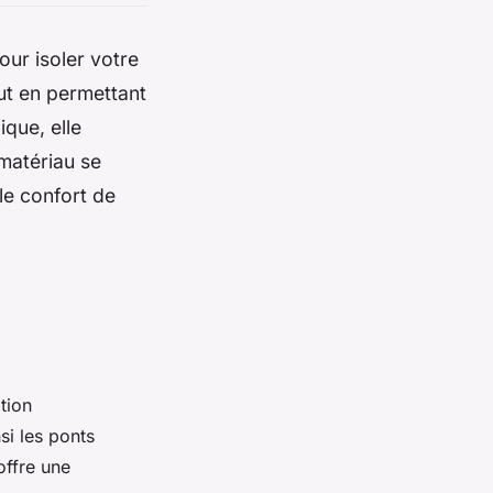
our isoler votre
out en permettant
que, elle
matériau se
le confort de
tion
si les ponts
offre une