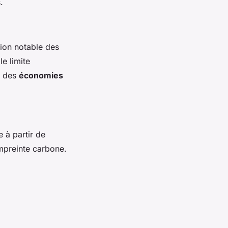
.
tion notable des
e limite
ar des
économies
e à partir de
empreinte carbone.