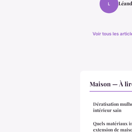
Léand
L
Voir tous les arti
Maison — À lir
Dératisation mulho
intérieur sain
Quels matériaux in
extension de mais