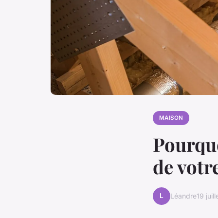
MAISON
Pourquo
de votr
L
Léandre
19 juil