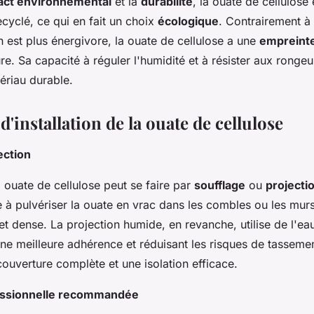
act environnemental
et la
durabilité
, la ouate de cellulose
ecyclé, ce qui en fait un choix
écologique
. Contrairement à 
n est plus énergivore, la ouate de cellulose a une
empreint
re. Sa capacité à réguler l'humidité et à résister aux rongeur
ériau durable.
'installation de la ouate de cellulose
ection
la ouate de cellulose peut se faire par
soufflage
ou
projecti
e à pulvériser la ouate en vrac dans les combles ou les mur
t dense. La projection humide, en revanche, utilise de l'ea
 une meilleure adhérence et réduisant les risques de tassem
couverture complète et une isolation efficace.
fessionnelle recommandée