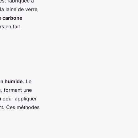
 est fabriquée à
la laine de verre,
e carbone
s en fait
on humide
. Le
s, formant une
u pour appliquer
ent. Ces méthodes