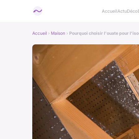
Accueil
Actu
Déco
Accueil
›
Maison
›
Pourquoi choisir l'ouate pour l'is