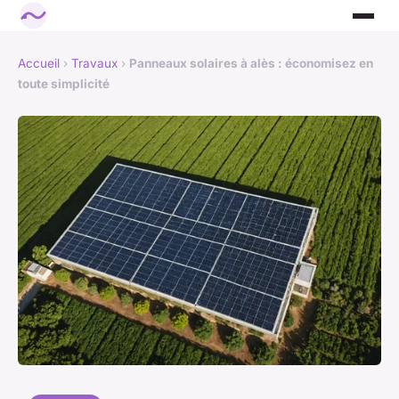
Accueil
›
Travaux
›
Panneaux solaires à alès : économisez en
toute simplicité