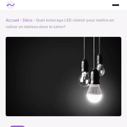
Accueil
›
Déco
›
Quel éclairage LED choisir pour mettre en
valeur un tableau dans le salon?