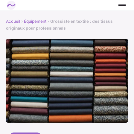
Accueil
›
Équipement
›
Grossiste en textile : des tissus
originaux pour professionnels