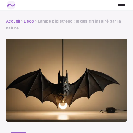
Accueil
›
Déco
›
Lampe pipistrello : le design inspiré par la
nature