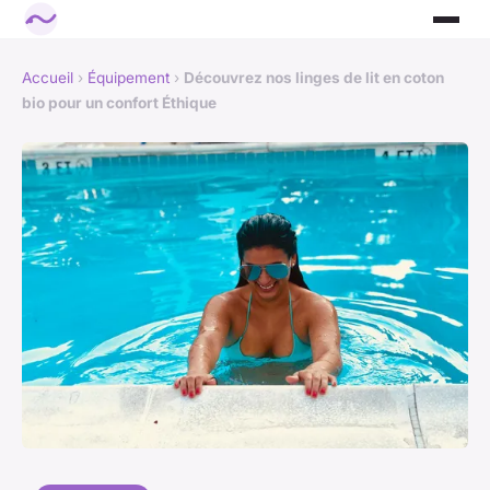
Accueil
›
Équipement
›
Découvrez nos linges de lit en coton
bio pour un confort Éthique